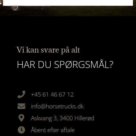
Vi kan svare på alt
HAR DU SPØRGSMÅL?
+45 61 46 67 12
info@horsetrucks.dk
Askvang 3, 3400 Hillerød
Åbent efter aftale