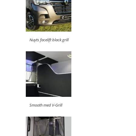
Nuyts facelift black grill
Smooth med V-Grill