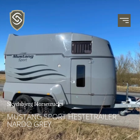
Skydsbjerg Horsetrucks
MUSTANG SPORT HESTETRAILER
NARDO GREY