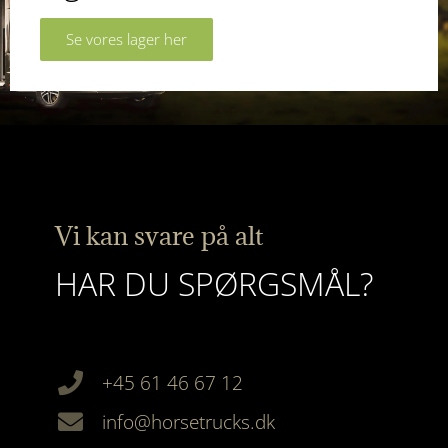
Se vores lager her
Vi kan svare på alt
HAR DU SPØRGSMÅL?
+45 61 46 67 12
info@horsetrucks.dk