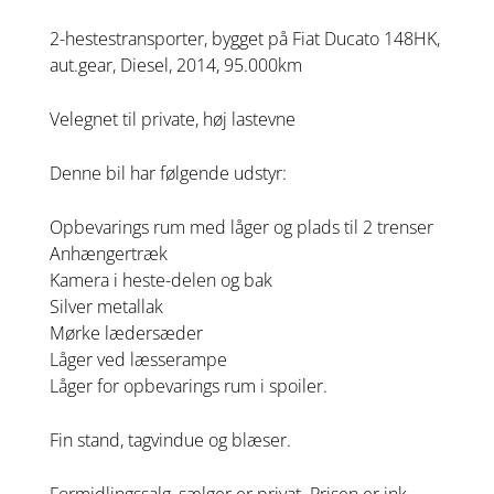
2-hestestransporter, bygget på Fiat Ducato 148HK,
aut.gear, Diesel, 2014, 95.000km
Velegnet til private, høj lastevne
Denne bil har følgende udstyr:
Opbevarings rum med låger og plads til 2 trenser
Anhængertræk
Kamera i heste-delen og bak
Silver metallak
Mørke lædersæder
Låger ved læsserampe
Låger for opbevarings rum i spoiler.
Fin stand, tagvindue og blæser.
Formidlingssalg, sælger er privat. Prisen er ink.