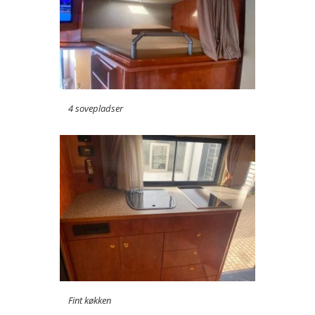
4 sovepladser
Fint køkken