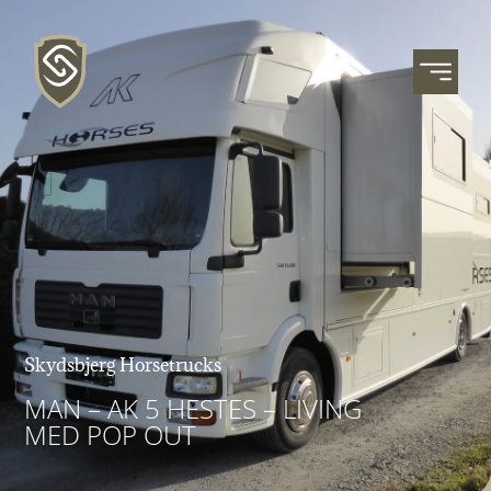
Skydsbjerg Horsetrucks
MAN – AK 5 HESTES – LIVING
MED POP OUT